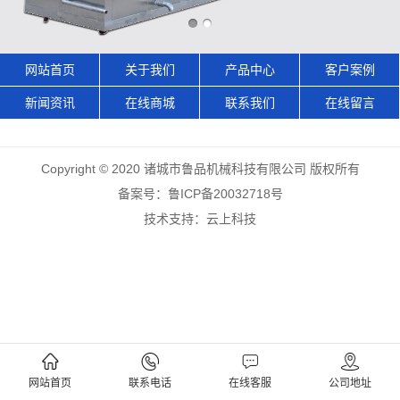
网站首页
关于我们
产品中心
客户案例
新闻资讯
在线商城
联系我们
在线留言
Copyright © 2020 诸城市鲁品机械科技有限公司 版权所有
备案号：鲁ICP备20032718号
技术支持：云上科技
网站首页
联系电话
在线客服
公司地址