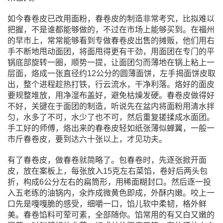
如今春卷皮已改用面粉，春卷皮的制造非常考究，比拟难以
把握，不是谁都能够做的，不过在市场上能够买到。在福州
的早市上，常常能够看到专做春卷皮出售的摊贩，他们用右
手不断地甩动面团，将面甩得更有干劲，用面团在专门的平
锅底部旋转一圈，顺势一提，让面团匀而薄地在锅上粘上一
层面，烙成一张直径约12公分的圆薄面饼，左手揭面饼皮取
出，整个进程趁热打铁，行云流水，干净利落。烙好的面皮
要规整堆放，用净湿布盖好，避免枯燥发硬。春卷皮做得好
不好，关键在于面团的制造，听说先在盆内将面粉用清水拌
匀，水多了不可，水少了也不可，然后重复搓揉成水面团。
手工好的师傅，烙出来的春卷皮轻如纸张薄似蝉翼，一般一
市斤春卷皮，要到达六十张以上，才见功夫。
有了春卷皮，做春卷就简略了。包春卷时，先逐张掀开面
皮，放在案板上，每张放入15克左右菜馅，卷好后两头包
折，构成6公分左右的扁筒形，用稀面糊封口。然后逐一投
入五老练的油锅内，氽炸成微黄色即成，外酥内嫩。咬上一
口先是嘎嘎脆的感受，细嚼一口，馅儿软中柔韧，格外鲜
美。春卷馅料可荤可素，全部随你。馅常用的有又白又嫩的