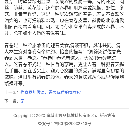
豆芽、时鲜碧绿的韭菜、切成丝的豆腐干等，有的还放上肉
丝、笋丝、葱花等，还有的春卷则用鸡丝或海蛎、虾仁、冬
菇、韭黄等作馅，这是一种层次较高的春卷。若是不喜欢吃
油炸的，也可把馅料炒熟，包在春卷皮里，就像吃北京烤鸭
相同直接卷着食用即可。如今便利店里有卖现成的春卷，不
过，总不如个人做的有滋有味。
春卷是一种荤素兼备的迎春美食,清淡不腻，风味共同。清
人林兰痴对春卷有个精约、恰当的描写：“调羹汤饼佐春光,
春到人世一卷之。”春卷把春光卷进入，大家把春光吃进
入。吃春卷不光是一种甘旨的享用，更让人有一种把春天握
在手里、含在舌尖上、迎到心窝里的感受，满嘴里有初春的
滋味，满眼里有初春的颜色，春天的意味就从心底里慢慢地
繁殖开来。
上一条：
炸春卷的做法，需要优质的春卷皮
下一条：
无
Copyright © 2020 诸城市鲁品机械科技有限公司 版权所有
备案号：鲁ICP备20032718号