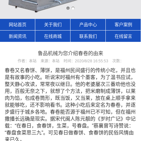
网站首页
关于我们
产品中心
客户案例
新闻资讯
在线商城
联系我们
在线留言
鲁品机械为您介绍春卷的由来
作者：
本站
来源：
本站
时间：
2020/8/28 16:55:53
次数：
春卷又名春饼、薄饼，是福州民间盛行的传统小吃，并且也
是有故事的小吃。听说宋时福州有个墨客，为了温书应试，
整天静心攻读，常常夜以继日。他的老婆屡次三番劝他也没
用，百般无奈之下，就想了个方法，把米磨制成薄饼，以莱
肉为馅，包成卷筒形，既当饭，又当莱，放在桌上顺手拿来
就能够吃，还不影响看书。这种小吃后来定名为春卷，并逐
步盛行于城乡各地。春卷能否源于福州已不可知，但在福州
撒播长远确是现实。据宋代闽人陈元靓的《岁时广记》中记
载：“在春日，食春饼，生菜，号春盘。”蔡襄曾写诗赞说：
“春盘食菜思三九”。可见春日做春饼、食春饼的民俗风情由
来已久。