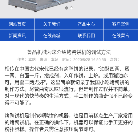
网站首页
关于我们
产品中心
客户案例
新闻资讯
在线商城
联系我们
在线留言
鲁品机械为您介绍烤鸭饼机的调试方法
作者：
本站
来源：
本站
时间：
2020/8/28 16:59:56
次数：
相传在中国古代宋代已经有烤鸭饼的记录，“油酥四两、蜜
一两、白面一斤，搜成剂，入印作饼，上炉。或用猪油亦
可，用蜜二两尤好”，这里简单就记录了我国小吃烤鸭饼的
制作方法。尽管曲奇风味很流行，但是制作过程并不简单，
对于现代的快节奏的生活方式，手工制作的曲奇似乎已经变
得不可能了。
烤鸭饼机是制作烤鸭饼的机器，也是目前糕点生产厂家常用
的烤鸭饼机。在正确的操作下，机器可以保证比手工更好的
粉扑蛋糕。操作者只需注意按压调节即可。