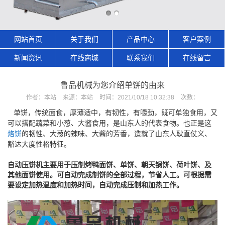
网站首页
关于我们
产品中心
客户案例
新闻资讯
在线商城
联系我们
在线留言
鲁品机械为您介绍单饼的由来
作者：
本站
来源：
本站
时间：
2021/10/18 10:32:38
次数：
单饼，传统面食，厚薄适中，有韧性，有嚼劲，既可单独食用，又
可以搭配蔬菜和小葱、大酱食用，是山东人的代表食物。也正是这
烙饼
的韧性、大葱的辣味、大酱的芳香，造就了山东人耿直仗义、
豁达大度性格特征。
自动压饼机主要用于压制烤鸭面饼、单饼、朝天锅饼、荷叶饼、及
其他面饼使用。可自动完成制饼的全部过程，节省人工。可根据需
要设定加热温度和加热时间，自动完成压制和加热工作。